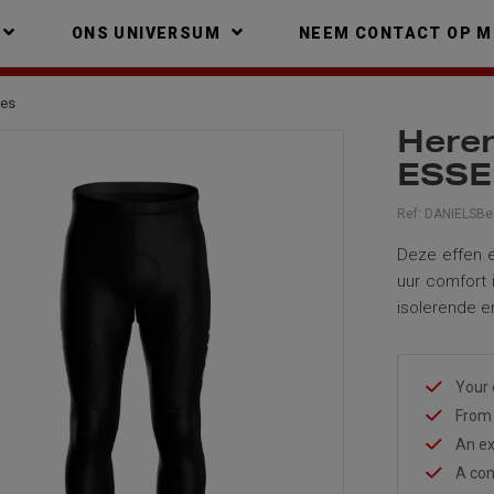
ONS UNIVERSUM
NEEM CONTACT OP M
ies
Heren
ESSE
Ref:
DANIELSBes
Deze effen en
uur comfort 
isolerende e
Your 
From 
An ex
A com