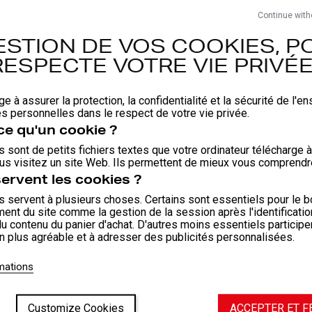
Wit POLI-
Continue with
Laser-cu
lichthei
ESTION DE VOS COOKIES, PO
Material
RESPECTE VOTRE VIE PRIVÉE 
SAMENS
ge à assurer la protection, la confidentialité et la sécurité de l'
Materiaa
 personnelles dans le respect de votre vie privée.
Materiaa
ce qu'un cookie ?
 sont de petits fichiers textes que votre ordinateur télécharge 
us visitez un site Web. Ils permettent de mieux vous comprendr
Pasvor
servent les cookies ?
 servent à plusieurs choses. Certains sont essentiels pour le b
ent du site comme la gestion de la session après l'identificati
Wasse
du contenu du panier d'achat. D'autres moins essentiels participe
on plus agréable et à adresser des publicités personnalisées.
rmations
Customize Cookies
ACCEPTER ET 