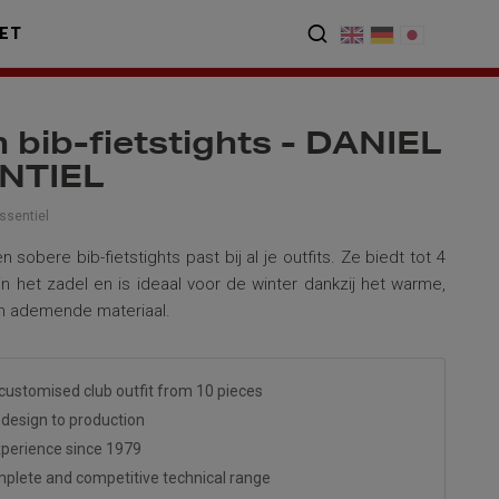
ET
 bib-fietstights - DANIEL
NTIEL
sentiel
 sobere bib-fietstights past bij al je outfits. Ze biedt tot 4
in het zadel en is ideaal voor de winter dankzij het warme,
n ademende materiaal.
customised club outfit from 10 pieces
design to production
perience since 1979
plete and competitive technical range