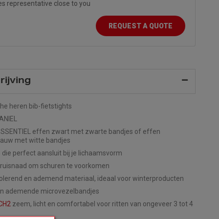
es representative close to you
REQUEST A QUOTE
ijving
he heren bib-fietstights
ANIEL
ESSENTIEL effen zwart met zwarte bandjes of effen
auw met witte bandjes
die perfect aansluit bij je lichaamsvorm
ruisnaad om schuren te voorkomen
olerend en ademend materiaal, ideaal voor winterproducten
en ademende microvezelbandjes
CH2
zeem, licht en comfortabel voor ritten van ongeveer 3 tot 4