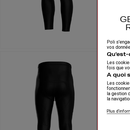
G
Poli s'enga
vos données
Qu'est-
Les cookies
fois que vo
A quoi 
Les cookies
fonctionnem
la gestion 
la navigati
Plus d'info