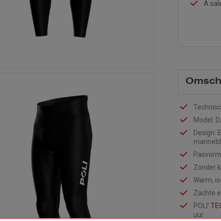
A sal
Omschr
Technisc
Model: D
Design: 
marinebl
Pasvorm 
Zonder k
Warm, is
Zachte 
POLI'
TE
uur