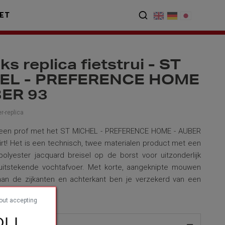
ET
ks replica fietstrui - ST
EL - PREFERENCE HOME
BER 93
-replica
s een prof met het ST MICHEL - PREFERENCE HOME - AUBER
hirt! Het is een technisch, twee materialen product met een
olyester jacquard breisel op de borst voor uitzonderlijk
uitstekende vochtafvoer. Met korte, aangeknipte mouwen
aan de zijkanten en achterkant ben je verzekerd van een
rm.
out accepting
LI