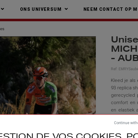
ONS UNIVERSUM
NEEM CONTACT OP M
ies
Unise
MICH
- AU
Ref:
EMRYSauber
Kleed je al
93 replica s
gerecycled p
comfort en 
en elastiek 
goede pasvo
Continue with
ESTION DE VOS COOKIES, PO