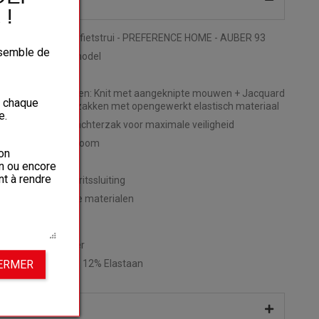
ijving
!
L uniseks replica fietstrui - PREFERENCE HOME - AUBER 93
ensemble de
isex regular fit model
 serie
ie van 3 materialen: Knit met aangeknipte mouwen + Jacquard
à chaque
yester + 3 achterzakken met opengewerkt elastisch materiaal
e.
eïntegreerd in de achterzak voor maximale veiligheid
he zij/achterkant zoom
on
raag
on ou encore
nt à rendre
re zelfsluitende ritssluiting
ek®
gecertificeerde materialen
LLING :
l 1: 100% Polyester
FERMER
l 2: 88% Polyester, 12% Elastaan
m & maten