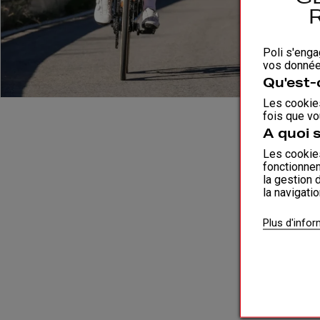
Poli s'enga
vos données
Qu'est-
Les cookies
fois que vo
A quoi 
Les cookies
fonctionnem
la gestion 
la navigati
Plus d'info