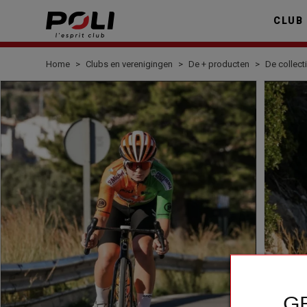
CLUB
Home
Clubs en verenigingen
De + producten
De collect
G