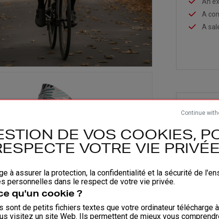
An ex
A com
A sal
Omschr
Continue with
Unisex m
ESTION DE VOS COOKIES, PO
Design: 
RESPECTE VOTRE VIE PRIVÉE 
Rekbare 
binnenk
ge à assurer la protection, la confidentialité et la sécurité de l'
Boorden 
 personnelles dans le respect de votre vie privée.
3 achter
ce qu'un cookie ?
Zoom met
 sont de petits fichiers textes que votre ordinateur télécharge 
Hoge kr
us visitez un site Web. Ils permettent de mieux vous comprendr