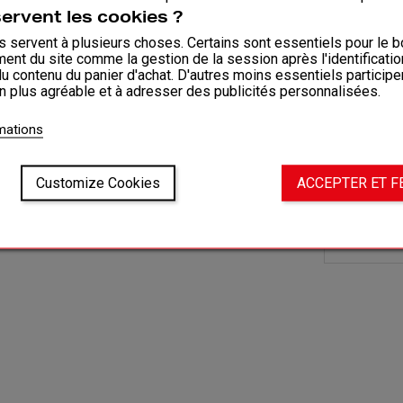
Doorlope
servent les cookies ?
Material
 servent à plusieurs choses. Certains sont essentiels pour le b
ent du site comme la gestion de la session après l'identificati
SAMENSTE
du contenu du panier d'achat. D'autres moins essentiels participe
on plus agréable et à adresser des publicités personnalisées.
Materiaa
Materiaa
rmations
Pasvor
Customize Cookies
ACCEPTER ET 
Wasse