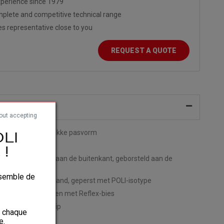
perience since 1979
plete and competitive technical range
es representative close to you
REQUEST A QUOTE
ijving
out accepting
odel met een strakke pasvorm
LI
SCRIBLA
!
winterstof, zacht aan de buitenkant, geborsteld aan de
ant
ensemble de
met afgewerkte rand, geperst met POLI-isotype
zakken in alle maten met Reflex-bies
 siliconen anti-slip
à chaque
aag
e.