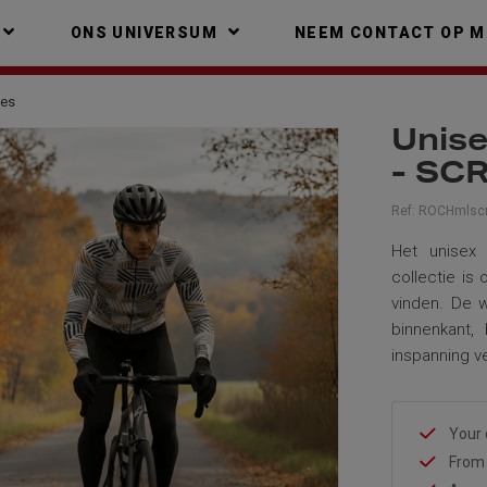
ONS UNIVERSUM
NEEM CONTACT OP M
ies
Unise
- SC
Ref:
ROCHmlscr
Het unisex 
collectie is
vinden. De w
binnenkant,
inspanning v
Your 
From 