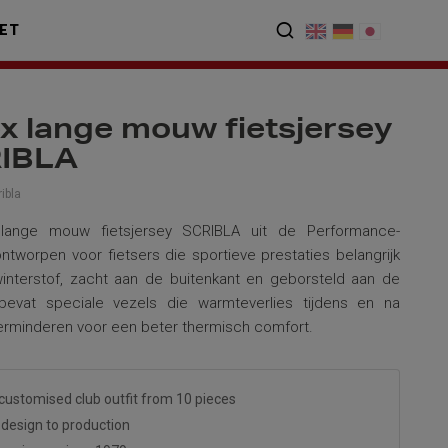
ET
x lange mouw fietsjersey
RIBLA
ibla
lange mouw fietsjersey SCRIBLA uit de Performance-
 ontworpen voor fietsers die sportieve prestaties belangrijk
interstof, zacht aan de buitenkant en geborsteld aan de
 bevat speciale vezels die warmteverlies tijdens en na
erminderen voor een beter thermisch comfort.
customised club outfit from 10 pieces
design to production