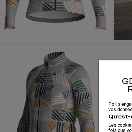
G
Poli s'enga
vos données
Qu'est-
Les cookies
fois que vo