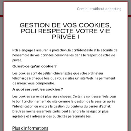
Continue without accepting
Home
Clubs en verenigingen
De + producten
De collecties
GESTION DE VOS COOKIES,
POLI RESPECTE VOTRE VIE
PRIVÉE !
Poli s'engage à assurer la protection, la confidentialité et la sécurité de
l'ensemble de vos données personnelles dans le respect de votre vie
privée.
Qu'est-ce qu'un cookie ?
Les cookies sont de petits fichiers textes que votre ordinateur
télécharge à chaque fois que vous visitez un site Web. Ils permettent
de mieux vous comprendre.
A quoi servent les cookies ?
Les cookies servent à plusieurs choses. Certains sont essentiels pour
le bon fonctionnement du site comme la gestion de la session après
l'identification ou encore la gestion du contenu du panier d'achat.
D'autres moins essentiels participent à rendre la navigation plus
agréable et à adresser des publicités personnalisées.
Plus d'informations