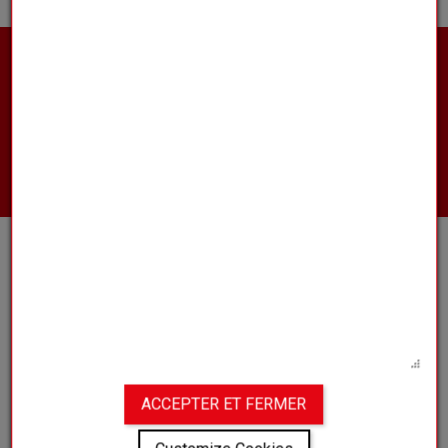
Wilt u meer informatie over onze
producten, contact opnemen met
een van onze vertegenwoordigers of
een offerte aanvragen?
NEEM CONTACT MET ONS OP
CLUB
ONS UNIVERSUM
BLOGGEN
VEELGESTELDE VRAGEN
ACCEPTER ET FERMER