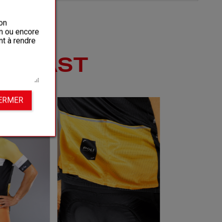
on
on ou encore
nt à rendre
GEPAST
FERMER