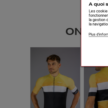
A quoi 
Les cookies
fonctionnem
la gestion 
la navigati
ONZE 
Plus d'info