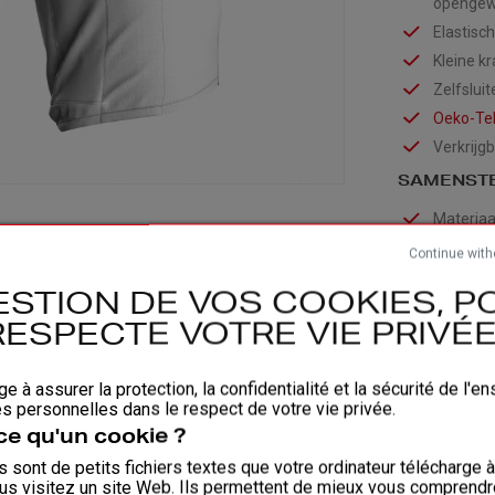
opengewe
Elastisch
Kleine k
Zelfsluit
Oeko-T
Verkrijg
SAMENSTE
Materiaa
Materiaa
Continue with
ESTION DE VOS COOKIES, PO
Pasvor
RESPECTE VOTRE VIE PRIVÉE 
ge à assurer la protection, la confidentialité et la sécurité de l'
Wasse
 personnelles dans le respect de votre vie privée.
ce qu'un cookie ?
 sont de petits fichiers textes que votre ordinateur télécharge 
Bijlage
us visitez un site Web. Ils permettent de mieux vous comprendr