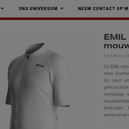
ONS UNIVERSUM
NEEM CONTACT OP M
EMIL 
mou
Ref:
EMILmc_V
De EMIL unis
twee soorten
tot rand u
gerecyclede
veelzijdige 
mountainbik
fietsclubs.
winterversie