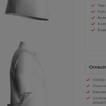
Your 
From 
An ex
A com
A sal
Omschr
Volledig
Unisex 
Klassieke
Combinat
jacquard