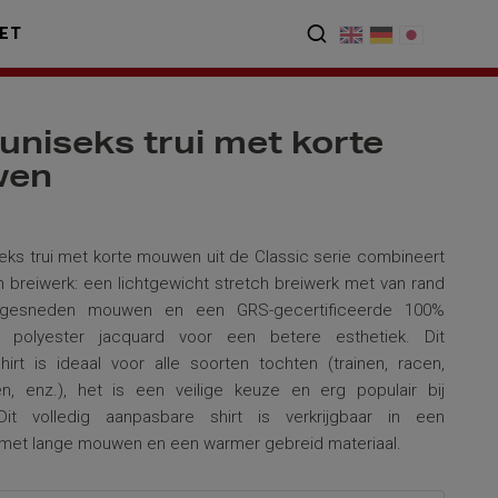
ET
uniseks trui met korte
wen
3
eks trui met korte mouwen uit de Classic serie combineert
 breiwerk: een lichtgewicht stretch breiwerk met van rand
itgesneden mouwen en een GRS-gecertificeerde 100%
 polyester jacquard voor een betere esthetiek. Dit
shirt is ideaal voor alle soorten tochten (trainen, racen,
en, enz.), het is een veilige keuze en erg populair bij
 Dit volledig aanpasbare shirt is verkrijgbaar in een
 met lange mouwen en een warmer gebreid materiaal.