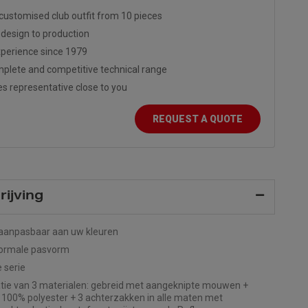
customised club outfit from 10 pieces
design to production
perience since 1979
plete and competitive technical range
es representative close to you
REQUEST A QUOTE
ijving
 aanpasbaar aan uw kleuren
normale pasvorm
 serie
ie van 3 materialen: gebreid met aangeknipte mouwen +
 100% polyester + 3 achterzakken in alle maten met