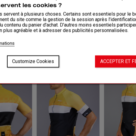
servent les cookies ?
 servent à plusieurs choses. Certains sont essentiels pour le b
ent du site comme la gestion de la session après l'identificati
du contenu du panier d'achat. D'autres moins essentiels participe
on plus agréable et à adresser des publicités personnalisées.
VOORBEELDEN
AAN
rmations
Customize Cookies
ACCEPTER ET 