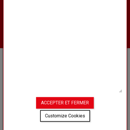
Wilt u meer informatie over onze
producten, contact opnemen met
een van onze vertegenwoordigers of
een offerte aanvragen?
NEEM CONTACT MET ONS OP
CLUB
ONS UNIVERSUM
BLOGGEN
VEELGESTELDE VRAGEN
ACCEPTER ET FERMER
Customize Cookies
Juridische kennisgeving