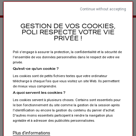
Continue without accepting
Home
Clubs en verenigingen
Hardlopen / Trail / Atletiek
GESTION DE VOS COOKIES,
POLI RESPECTE VOTRE VIE
PRIVÉE !
Poli s'engage à assurer la protection, la confidentialité et la sécurité de
l'ensemble de vos données personnelles dans le respect de votre vie
privée.
Qu'est-ce qu'un cookie ?
Les cookies sont de petits fichiers textes que votre ordinateur
télécharge à chaque fois que vous visitez un site Web. Ils permettent
de mieux vous comprendre.
A quoi servent les cookies ?
Les cookies servent à plusieurs choses. Certains sont essentiels pour
le bon fonctionnement du site comme la gestion de la session après
l'identification ou encore la gestion du contenu du panier d'achat.
D'autres moins essentiels participent à rendre la navigation plus
agréable et à adresser des publicités personnalisées.
Plus d'informations