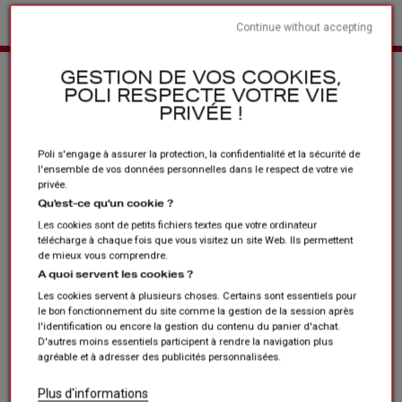
Continue without accepting
Home
Clubs en verenigingen
Hardlopen / Trail / Atletiek
GESTION DE VOS COOKIES,
POLI RESPECTE VOTRE VIE
PRIVÉE !
Poli s'engage à assurer la protection, la confidentialité et la sécurité de
l'ensemble de vos données personnelles dans le respect de votre vie
privée.
Qu'est-ce qu'un cookie ?
Les cookies sont de petits fichiers textes que votre ordinateur
télécharge à chaque fois que vous visitez un site Web. Ils permettent
de mieux vous comprendre.
A quoi servent les cookies ?
Les cookies servent à plusieurs choses. Certains sont essentiels pour
le bon fonctionnement du site comme la gestion de la session après
l'identification ou encore la gestion du contenu du panier d'achat.
D'autres moins essentiels participent à rendre la navigation plus
agréable et à adresser des publicités personnalisées.
Plus d'informations