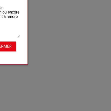
on
on ou encore
nt à rendre
FERMER