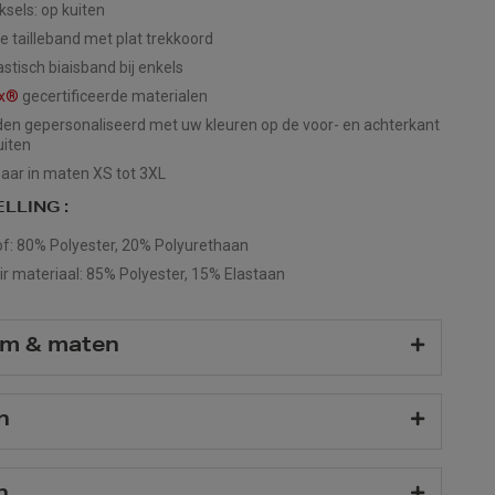
ksels: op kuiten
he tailleband met plat trekkoord
stisch biaisband bij enkels
ex®
gecertificeerde materialen
en gepersonaliseerd met uw kleuren op de voor- en achterkant
uiten
aar in maten XS tot 3XL
LLING :
f: 80% Polyester, 20% Polyurethaan
r materiaal: 85% Polyester, 15% Elastaan
m & maten
n