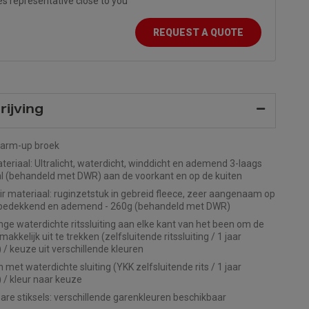
es representative close to you
REQUEST A QUOTE
ijving
warm-up broek
eriaal: Ultralicht, waterdicht, winddicht en ademend 3-laags
l (behandeld met DWR) aan de voorkant en op de kuiten
r materiaal: ruginzetstuk in gebreid fleece, zeer aangenaam op
 bedekkend en ademend - 260g (behandeld met DWR)
nge waterdichte ritssluiting aan elke kant van het been om de
akkelijk uit te trekken (zelfsluitende ritssluiting / 1 jaar
 / keuze uit verschillende kleuren
 met waterdichte sluiting (YKK zelfsluitende rits / 1 jaar
) / kleur naar keuze
re stiksels: verschillende garenkleuren beschikbaar