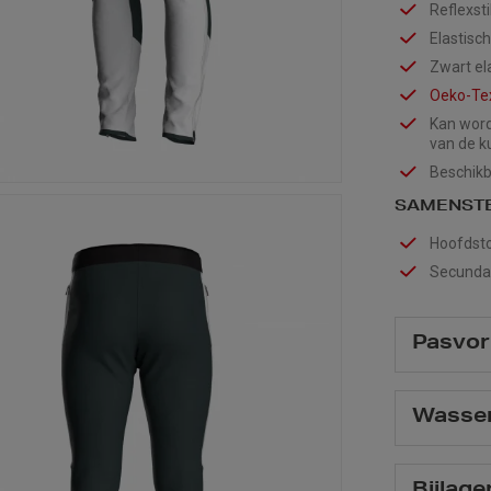
Reflexsti
Elastisc
Zwart ela
Oeko-T
Kan word
van de k
Beschikb
SAMENSTE
Hoofdsto
Secundai
Pasvor
Wasse