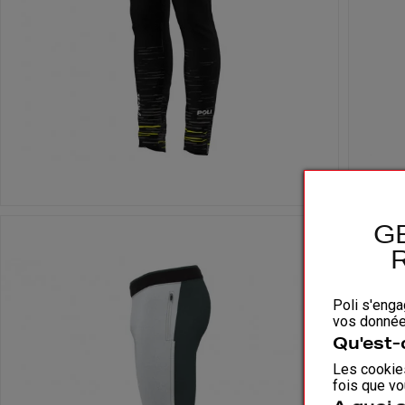
G
Poli s'enga
vos données
Qu'est-
Les cookies
fois que vo