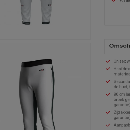
A sal
Omschr
Unisex 
Hoofdmat
materiaa
Secundai
de huid,
80 cm la
broek gem
garantie)
Zijzakken
garantie
Aanpasba