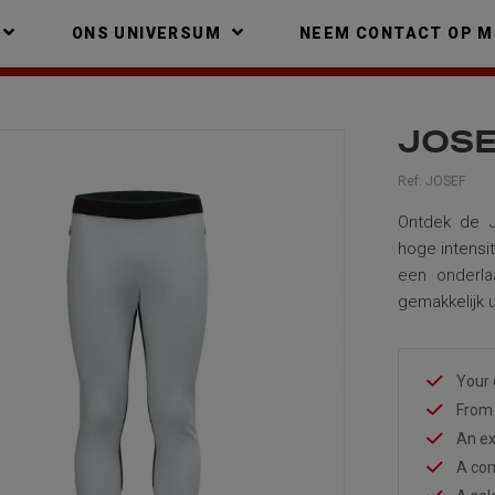
ONS UNIVERSUM
NEEM CONTACT OP M
JOSE
Ref:
JOSEF
Ontdek de J
hoge intensit
een onderla
gemakkelijk 
Your 
From 
An ex
A com