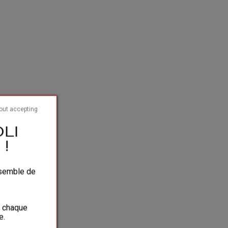
out accepting
LI
!
ensemble de
à chaque
e.