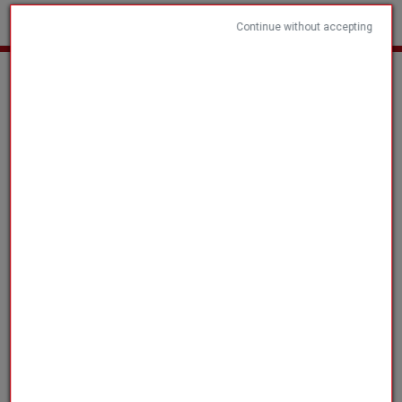
Continue without accepting
Home
Sports Clubs and Associations
Other products
Les
collections