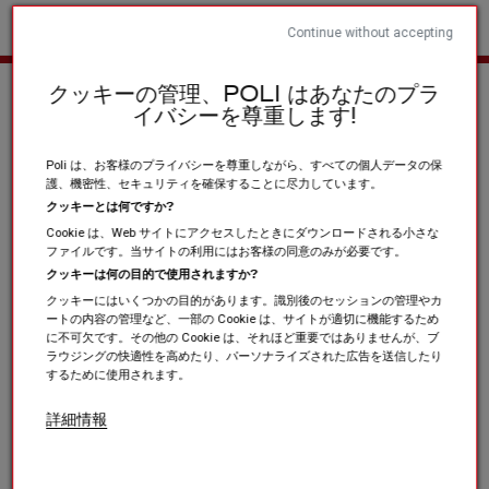
Continue without accepting
ホーム
スポーツクラブと協会
その他の製品
Les collections
クッキーの管理、POLI はあなたのプラ
イバシーを尊重します!
Poli は、お客様のプライバシーを尊重しながら、すべての個人データの保
護、機密性、セキュリティを確保することに尽力しています。
クッキーとは何ですか?
Cookie は、Web サイトにアクセスしたときにダウンロードされる小さな
ファイルです。当サイトの利用にはお客様の同意のみが必要です。
クッキーは何の目的で使用されますか?
クッキーにはいくつかの目的があります。識別後のセッションの管理やカ
ートの内容の管理など、一部の Cookie は、サイトが適切に機能するため
に不可欠です。その他の Cookie は、それほど重要ではありませんが、ブ
ラウジングの快適性を高めたり、パーソナライズされた広告を送信したり
するために使用されます。
詳細情報