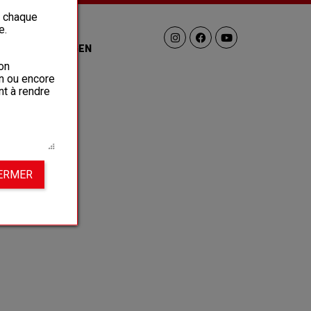
à chaque
e.
GEN
GESTELDE VRAGEN
on
on ou encore
nt à rendre
FERMER