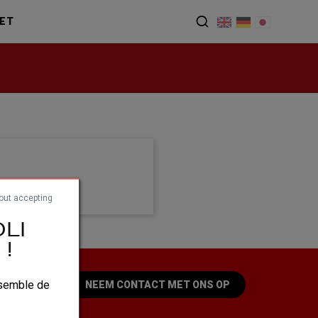
ET
out accepting
LI
!
ensemble de
NEEM CONTACT MET ONS OP