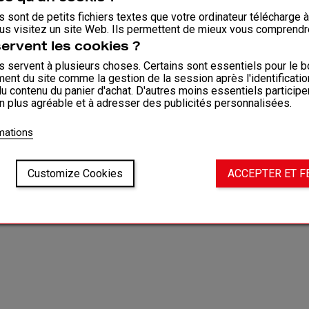
 sont de petits fichiers textes que votre ordinateur télécharge 
us visitez un site Web. Ils permettent de mieux vous comprendr
CLUB
BLOG
servent les cookies ?
ONS UNIVERSUM
VEEL
 servent à plusieurs choses. Certains sont essentiels pour le b
ent du site comme la gestion de la session après l'identificati
du contenu du panier d'achat. D'autres moins essentiels participe
on plus agréable et à adresser des publicités personnalisées.
rmations
Customize Cookies
ACCEPTER ET 