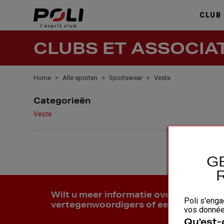
CLUB
CLUBS ET ASSOCIA
Home
Alle sporten
Sportswear
Veste
Categorieën
Veste
G
Wilt u meer informatie over onze pro
Poli s'enga
vertegenwoordigers of een offerte a
vos données
Qu'est-