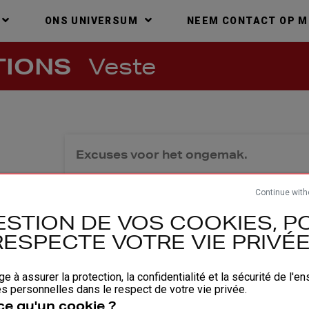
ONS UNIVERSUM
NEEM CONTACT OP M
TIONS
Veste
Excuses voor het ongemak.
Zoek opnieuw
Continue with
ESTION DE VOS COOKIES, PO
RESPECTE VOTRE VIE PRIVÉE 
ducten, contact opnemen met een van onze
ge à assurer la protection, la confidentialité et la sécurité de l'
anvragen?
 personnelles dans le respect de votre vie privée.
ce qu'un cookie ?