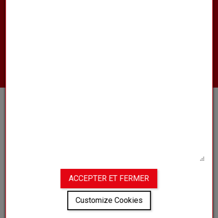
Wilt u meer informatie over onze
producten, contact opnemen met
een van onze vertegenwoordigers of
een offerte aanvragen?
NEEM CONTACT MET ONS OP
CLUB
ONS UNIVERSUM
BLOGGEN
VEELGESTELDE VRAGEN
ACCEPTER ET FERMER
Customize Cookies
Juridische kennisgeving