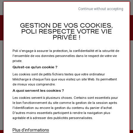
Continue without accepting
CLUBS ET ASSOCIATIONS
GESTION DE VOS COOKIES,
POLI RESPECTE VOTRE VIE
Vêtement bas
PRIVÉE !
Home
Alle sporten
Vêtement bas
Poli s'engage à assurer la protection, la confidentialité et la sécurité de
l'ensemble de vos données personnelles dans le respect de votre vie
privée.
Qu'est-ce qu'un cookie ?
Categorieën
Les cookies sont de petits fichiers textes que votre ordinateur
télécharge à chaque fois que vous visitez un site Web. Ils permettent
de mieux vous comprendre.
A quoi servent les cookies ?
Excuses voor het ongemak.
Les cookies servent à plusieurs choses. Certains sont essentiels pour
le bon fonctionnement du site comme la gestion de la session après
Zoek opnieuw
l'identification ou encore la gestion du contenu du panier d'achat.
D'autres moins essentiels participent à rendre la navigation plus
agréable et à adresser des publicités personnalisées.
Plus d'informations