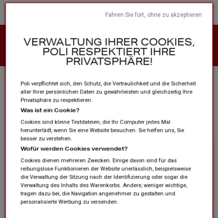
Fahren Sie fort, ohne zu akzeptieren
VEREINE UND VERBÄNDE
VERWALTUNG IHRER COOKIES,
POLI RESPEKTIERT IHRE
Vêtement bas
PRIVATSPHÄRE!
Startseite
cat1
Vêtement bas
Poli verpflichtet sich, den Schutz, die Vertraulichkeit und die Sicherheit
aller Ihrer persönlichen Daten zu gewährleisten und gleichzeitig Ihre
Privatsphäre zu respektieren.
Was ist ein Cookie?
Kategorien
Cookies sind kleine Textdateien, die Ihr Computer jedes Mal
herunterlädt, wenn Sie eine Website besuchen. Sie helfen uns, Sie
besser zu verstehen.
Wofür werden Cookies verwendet?
Entschuldigen Sie die
Cookies dienen mehreren Zwecken. Einige davon sind für das
Unannehmlichkeiten.
reibungslose Funktionieren der Website unerlässlich, beispielsweise
die Verwaltung der Sitzung nach der Identifizierung oder sogar die
Suchen Sie erneut
Verwaltung des Inhalts des Warenkorbs. Andere, weniger wichtige,
tragen dazu bei, die Navigation angenehmer zu gestalten und
personalisierte Werbung zu versenden.