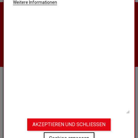
Weitere Informationen
MÖCHTEN SIE WEITERE INFORMATIONEN
ZU UNSEREN PRODUKTEN ERHALTEN,
EINEN UNSERER VERTRIEBSMITARBEITER
KONTAKTIEREN ODER EIN ANGEBOT
EINHOLEN ?
KONTAKTIEREN SIE UNS
VEREIN
UNSER UNIVERSUM
BLOG
FAQS
AKZEPTIEREN UND SCHLIESSEN