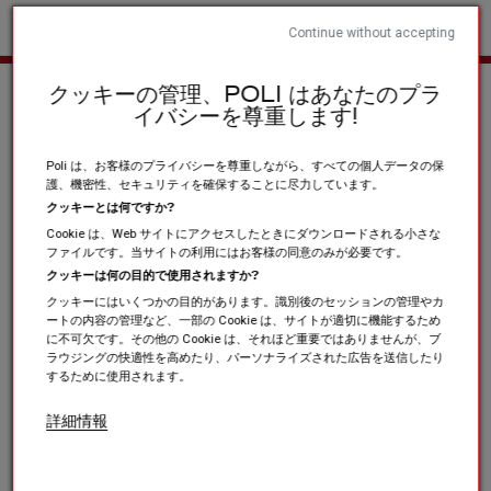
Continue without accepting
ホーム
スポーツクラブと協会
ランニング / トレイル / 陸上競技
クッキーの管理、POLI はあなたのプラ
イバシーを尊重します!
Poli は、お客様のプライバシーを尊重しながら、すべての個人データの保
護、機密性、セキュリティを確保することに尽力しています。
クッキーとは何ですか?
Cookie は、Web サイトにアクセスしたときにダウンロードされる小さな
ファイルです。当サイトの利用にはお客様の同意のみが必要です。
クッキーは何の目的で使用されますか?
クッキーにはいくつかの目的があります。識別後のセッションの管理やカ
ートの内容の管理など、一部の Cookie は、サイトが適切に機能するため
に不可欠です。その他の Cookie は、それほど重要ではありませんが、ブ
ラウジングの快適性を高めたり、パーソナライズされた広告を送信したり
するために使用されます。
詳細情報