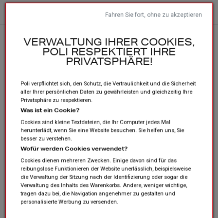
Fahren Sie fort, ohne zu akzeptieren
Startseite
Marken
Poli
VERWALTUNG IHRER COOKIES,
POLI RESPEKTIERT IHRE
PRIVATSPHÄRE!
Poli verpflichtet sich, den Schutz, die Vertraulichkeit und die Sicherheit
aller Ihrer persönlichen Daten zu gewährleisten und gleichzeitig Ihre
Privatsphäre zu respektieren.
Was ist ein Cookie?
Cookies sind kleine Textdateien, die Ihr Computer jedes Mal
herunterlädt, wenn Sie eine Website besuchen. Sie helfen uns, Sie
besser zu verstehen.
Wofür werden Cookies verwendet?
Cookies dienen mehreren Zwecken. Einige davon sind für das
reibungslose Funktionieren der Website unerlässlich, beispielsweise
die Verwaltung der Sitzung nach der Identifizierung oder sogar die
Verwaltung des Inhalts des Warenkorbs. Andere, weniger wichtige,
tragen dazu bei, die Navigation angenehmer zu gestalten und
personalisierte Werbung zu versenden.