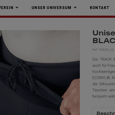
VEREIN
UNSER UNIVERSUM
KONTAKT
Unise
BLAC
Ref:
TRACK_V2
Die TRACK B
auch für Fra
hochwertige
ECONYL®, Rev
die Silhouett
Taschen am 
bequem währ
Beschr