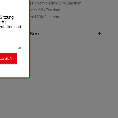
ff: 79% Recyceltes Polyamid-Mikro 21% Elasthan
er Bund: 77% Polyester 23% Elasthan
 Sitzung
es Knie: 87% Polyamid 23% Elasthan
rbs.
estalten und
rm und Größen
IESSEN