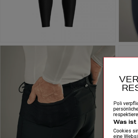
VER
RE
Poli verpfli
persönliche
respektiere
Was ist
Cookies sin
eine Websit