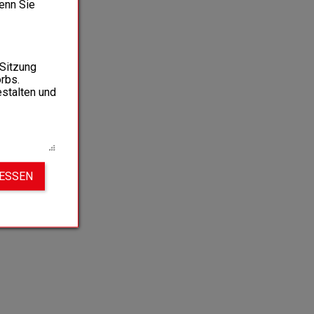
wenn Sie
 Sitzung
rbs.
estalten und
IESSEN