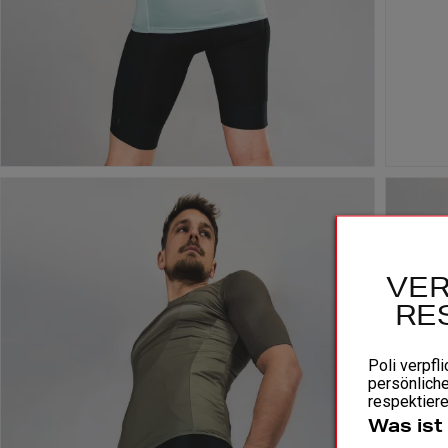
VER
RE
Poli verpfli
persönliche
respektiere
Was ist