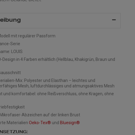
eibung
odell mit regulärer Passform
ance-Serie
name: LOUIS
Design in 4 Farben erhältlich (Hellblau, Khakigrün, Braun und
)
ausschnitt
rialien-Mix: Polyester und Elasthan – leichtes und
erfähiges Mesh, luftdurchlässiges und atmungsaktives Mesh
cht und komfortabel: ohne Reißverschluss, ohne Kragen, ohne
iebfestigkeit
Mikrofaser-Abzeichen auf der linken Brust
erte Materialien
Oeko-Tex®
und
Bluesign®
NSETZUNG: