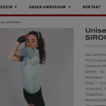
VEREIN
UNSER UNIVERSUM
KONTAKT
Les collections
Unise
SIRO
Ref:
LOUISmcsi
Das kurzärme
Performanc
Strapazierfäh
perfekt fü
Materialien 
Mesh – troc
entwickelt,
Trägerhose
i
Bewegungsfr
verschiedens