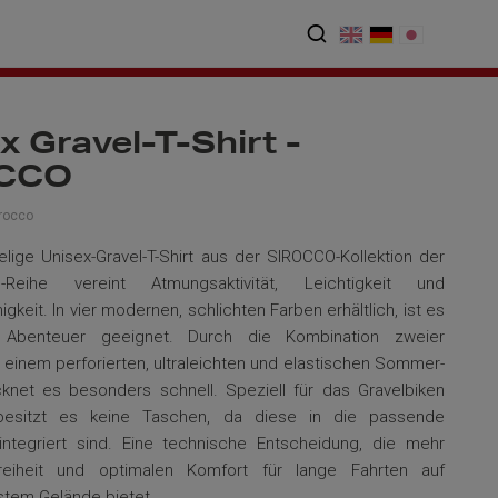
x Gravel-T-Shirt -
CCO
rocco
lige Unisex-Gravel-T-Shirt aus der SIROCCO-Kollektion der
e-Reihe vereint Atmungsaktivität, Leichtigkeit und
igkeit. In vier modernen, schlichten Farben erhältlich, ist es
r Abenteuer geeignet. Durch die Kombination zweier
– einem perforierten, ultraleichten und elastischen Sommer-
knet es besonders schnell. Speziell für das Gravelbiken
 besitzt es keine Taschen, da diese in die
passende
ntegriert sind. Eine technische Entscheidung, die mehr
eiheit und optimalen Komfort für lange Fahrten auf
tem Gelände bietet.