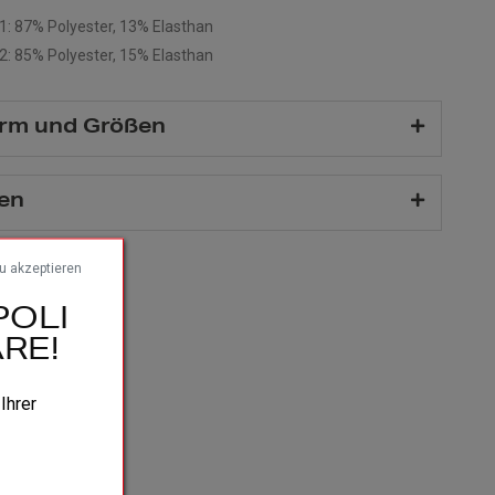
 1: 87% Polyester, 13% Elasthan
 2: 85% Polyester, 15% Elasthan
rm und Größen
en
zu akzeptieren
POLI
RE!
 Ihrer