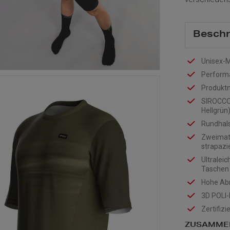
Beschr
Unisex-M
Perform
Produkt
SIROCCO-
Hellgrün
Rundhals
Zweimate
strapazi
Ultralei
Taschen
Hohe Abr
3D POLI-
Zertifizi
ZUSAMME