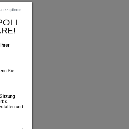
zu akzeptieren
POLI
RE!
 Ihrer
wenn Sie
 Sitzung
rbs.
estalten und