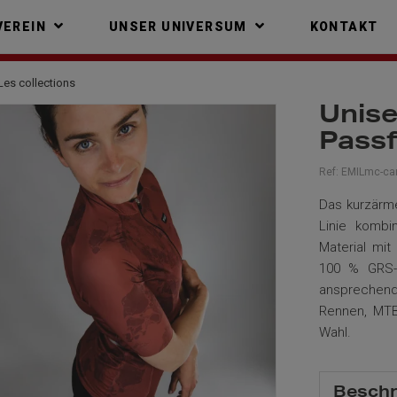
VEREIN
UNSER UNIVERSUM
KONTAKT
Les collections
Unise
Pass
Ref:
EMILmc-car
Das kurzärme
Linie kombi
Material mi
100 % GRS-z
ansprechend
Rennen, MTB 
Wahl.
Beschr