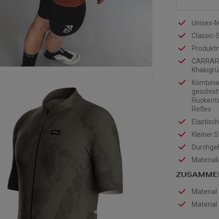
Unisex-M
Classic-
Produkt
CARRARE-
Khakigrü
Kombinat
geschnit
Rückenta
Reflex
Elastisc
Kleiner 
Durchgeh
Materiali
ZUSAMME
Material
Material 