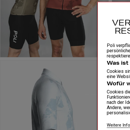
VER
RE
Poli verpfli
persönliche
respektiere
Was ist
Cookies sin
eine Websit
Wofür 
Cookies di
Funktionier
nach der Id
Andere, wen
personalis
Weitere Inf