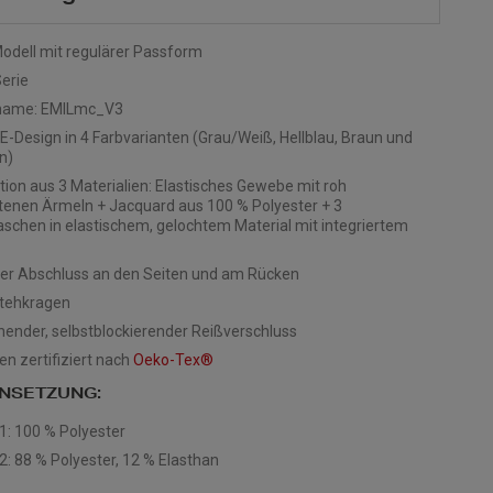
odell mit regulärer Passform
Serie
name: EMILmc_V3
Design in 4 Farbvarianten (Grau/Weiß, Hellblau, Braun und
n)
ion aus 3 Materialien: Elastisches Gewebe mit roh
tenen Ärmeln + Jacquard aus 100 % Polyester + 3
schen in elastischem, gelochtem Material mit integriertem
her Abschluss an den Seiten und am Rücken
Stehkragen
ender, selbstblockierender Reißverschluss
en zertifiziert nach
Oeko-Tex®
NSETZUNG:
 1: 100 % Polyester
2: 88 % Polyester, 12 % Elasthan