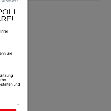
zu akzeptieren
POLI
RE!
 Ihrer
wenn Sie
 Sitzung
rbs.
estalten und