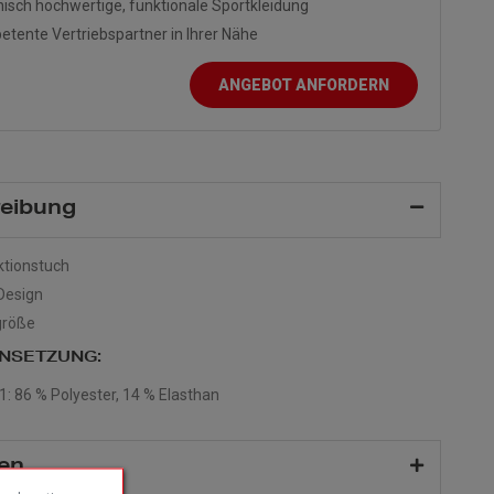
isch hochwertige, funktionale Sportkleidung
tente Vertriebspartner in Ihrer Nähe
ANGEBOT ANFORDERN
eibung
ktionstuch
Design
größe
NSETZUNG:
1: 86 % Polyester, 14 % Elasthan
en