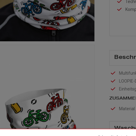
Techn
Kompe
Beschr
Multifun
LOOPIE-
Einheits
ZUSAMME
Material 
Wasch