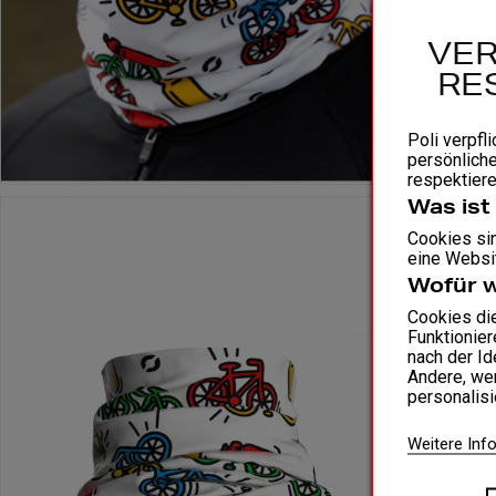
VER
RE
Poli verpfli
persönliche
respektiere
Was ist
Cookies sin
eine Websit
Wofür 
Cookies di
Funktionier
nach der Id
Andere, wen
personalis
Weitere Inf