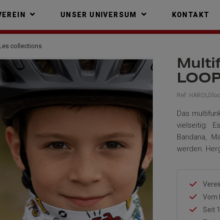
VEREIN
UNSER UNIVERSUM
KONTAKT
Les collections
Multi
LOOP
Ref:
HAROLDloo
Das multifun
vielseitig:
Bandana, M
werden. Herg
Verei
Vom 
Seit 