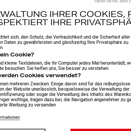
Fahren Sie fort, ohne 
WALTUNG IHRER COOKIES, 
SPEKTIERT IHRE PRIVATSPHÄ
chtet sich, den Schutz, die Vertraulichkeit und die Sicherheit aller
n Daten zu gewährleisten und gleichzeitig Ihre Privatsphäre zu
n.
 ein Cookie?
d kleine Textdateien, die Ihr Computer jedes Mal herunterlädt, 
e besuchen. Sie helfen uns, Sie besser zu verstehen.
werden Cookies verwendet?
enen mehreren Zwecken. Einige davon sind für das reibungslose
en der Website unerlässlich, beispielsweise die Verwaltung der
entifizierung oder sogar die Verwaltung des Inhalts des Warenko
iger wichtige, tragen dazu bei, die Navigation angenehmer zu g
ierte Werbung zu versenden.
ormationen