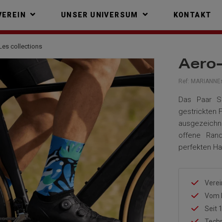
VEREIN
UNSER UNIVERSUM
KONTAKT
Les collections
Aero-
Ref:
MARIANNEs
Das Paar So
gestrickten 
ausgezeichne
offene Rand
perfekten Ha
Verei
Vom 
Seit 
Techn