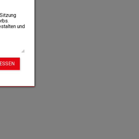
 Sitzung
rbs.
estalten und
IESSEN