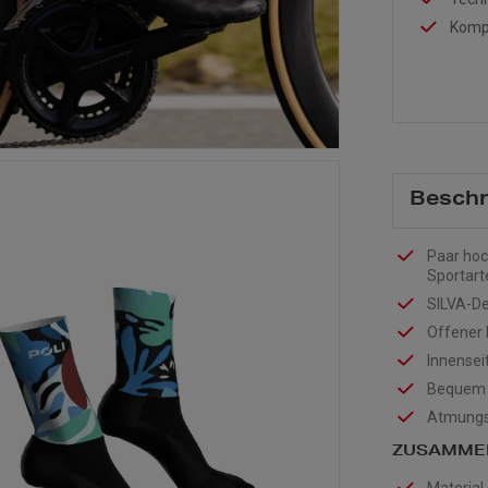
Kompe
Beschr
Paar hoc
Sportart
SILVA-Des
Offener
Innensei
Bequem u
Atmungsa
ZUSAMME