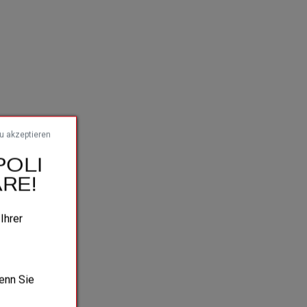
zu akzeptieren
POLI
RE!
 Ihrer
wenn Sie