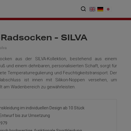
Radsocken - SILVA
ilva
cken aus der SILVA-Kollektion, bestehend aus einem
Fuß und einem dehnbaren, personalisierten Schaft, sorgt für
te Temperaturregulierung und Feuchtigkeitstransport. Der
abschluss ist innen mit Silikon-Noppen versehen, um
lt am Wadenbereich zu gewährleisten.
nskleidung im individuellen Design ab 10 Stück
Entwurf bis zur Umsetzung
1979
isch hochwertige, funktionale Sportkleidung