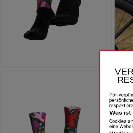
VER
RE
Poli verpfli
persönliche
respektiere
Was ist
Cookies sin
eine Websit