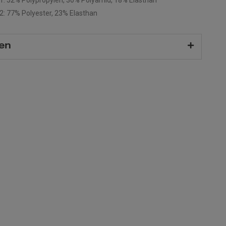
 1: 52% Polypropylen, 30% Polyamid, 18% Elasthan
 2: 77% Polyester, 23% Elasthan
en