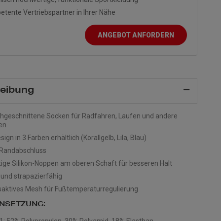
tente Vertriebspartner in Ihrer Nähe
ANGEBOT ANFORDERN
eibung
hgeschnittene Socken für Radfahren, Laufen und andere
en
ign in 3 Farben erhältlich (Korallgelb, Lila, Blau)
 Randabschluss
tige Silikon-Noppen am oberen Schaft für besseren Halt
nd strapazierfähig
ktives Mesh für Fußtemperaturregulierung
NSETZUNG: