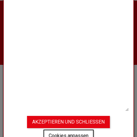
MÖCHTEN SIE WEITERE INFORMATIONEN
ZU UNSEREN PRODUKTEN ERHALTEN,
EINEN UNSERER VERTRIEBSMITARBEITER
KONTAKTIEREN ODER EIN ANGEBOT
EINHOLEN ?
KONTAKTIEREN SIE UNS
VEREIN
UNSER UNIVERSUM
BLOG
FAQS
AKZEPTIEREN UND SCHLIESSEN
Cookies anpassen