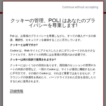
Continue without accepting
ホーム
スポーツクラブと協会
ランニング / トレイル / 陸上競技
クッキーの管理、POLI はあなたのプラ
イバシーを尊重します!
Poli は、お客様のプライバシーを尊重しながら、すべての個人データの保
護、機密性、セキュリティを確保することに尽力しています。
クッキーとは何ですか?
Cookie は、Web サイトにアクセスしたときにダウンロードされる小さな
ファイルです。当サイトの利用にはお客様の同意のみが必要です。
クッキーは何の目的で使用されますか?
クッキーにはいくつかの目的があります。識別後のセッションの管理やカ
ートの内容の管理など、一部の Cookie は、サイトが適切に機能するため
に不可欠です。その他の Cookie は、それほど重要ではありませんが、ブ
ラウジングの快適性を高めたり、パーソナライズされた広告を送信したり
するために使用されます。
詳細情報