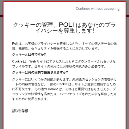
Continue without accepting
ホーム
スポーツクラブと協会
ランニング / トレイル / 陸上競技
クッキーの管理、POLI はあなたのプラ
イバシーを尊重します!
Poli は、お客様のプライバシーを尊重しながら、すべての個人データの保
護、機密性、セキュリティを確保することに尽力しています。
クッキーとは何ですか?
Cookie は、Web サイトにアクセスしたときにダウンロードされる小さな
ファイルです。当サイトの利用にはお客様の同意のみが必要です。
クッキーは何の目的で使用されますか?
クッキーにはいくつかの目的があります。識別後のセッションの管理やカ
ートの内容の管理など、一部の Cookie は、サイトが適切に機能するため
に不可欠です。その他の Cookie は、それほど重要ではありませんが、ブ
ラウジングの快適性を高めたり、パーソナライズされた広告を送信したり
するために使用されます。
詳細情報