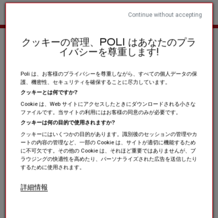
Continue without accepting
ホーム
スポーツクラブと協会
アクセサリ
クッキーの管理、POLI はあなたのプラ
イバシーを尊重します!
Poli は、お客様のプライバシーを尊重しながら、すべての個人データの保
護、機密性、セキュリティを確保することに尽力しています。
クッキーとは何ですか?
Cookie は、Web サイトにアクセスしたときにダウンロードされる小さな
ファイルです。当サイトの利用にはお客様の同意のみが必要です。
クッキーは何の目的で使用されますか?
クッキーにはいくつかの目的があります。識別後のセッションの管理やカ
ートの内容の管理など、一部の Cookie は、サイトが適切に機能するため
に不可欠です。その他の Cookie は、それほど重要ではありませんが、ブ
ラウジングの快適性を高めたり、パーソナライズされた広告を送信したり
するために使用されます。
詳細情報