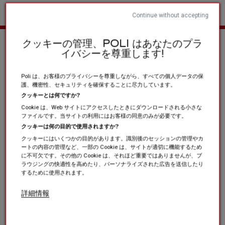
Continue without accepting
ホーム
スポーツクラブと協会
自転車
クッキーの管理、POLI はあなたのプラ
イバシーを尊重します!
Poli は、お客様のプライバシーを尊重しながら、すべての個人データの保
護、機密性、セキュリティを確保することに尽力しています。
クッキーとは何ですか?
Cookie は、Web サイトにアクセスしたときにダウンロードされる小さな
ファイルです。当サイトの利用にはお客様の同意のみが必要です。
クッキーは何の目的で使用されますか?
クッキーにはいくつかの目的があります。識別後のセッションの管理やカ
ートの内容の管理など、一部の Cookie は、サイトが適切に機能するため
に不可欠です。その他の Cookie は、それほど重要ではありませんが、ブ
ラウジングの快適性を高めたり、パーソナライズされた広告を送信したり
するために使用されます。
詳細情報