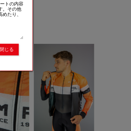
ートの内容
です。その他
を高めたり、
れた例
閉じる