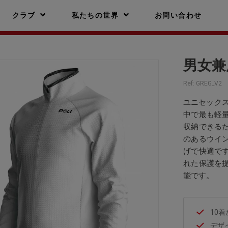
クラブ
私たちの世界
お問い合わせ
男女兼
Ref:
GREG_V2
ユニセックス
中で最も軽
収納できる
のあるウイ
げで快適で
れた保護を
能です。
10
デザ