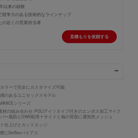
9年以来の経験
で競争力のある技術的なラインナップ
たの近くの営業担当者
見積もりを依頼する
カラーで完全にカスタマイズ可能
感のあるユニセックスモデル
RMANCEシリーズ
素材の組み合わせ: POLIアイソタイプ付きのエンボス加工マイク
バー風防とDWR処理 + サイドと袖の背面に通気性メッシュ
ト仕上げとカットエッジ
襟にReflexバイアス