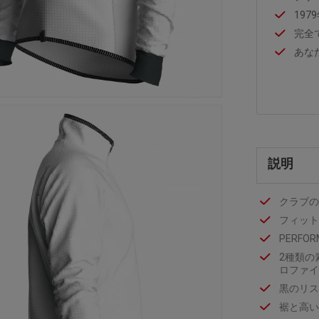
197
完全
あな
説明
クラブの
フィット
PERFO
2種類の
ロファイ
黒のリス
裾と高い