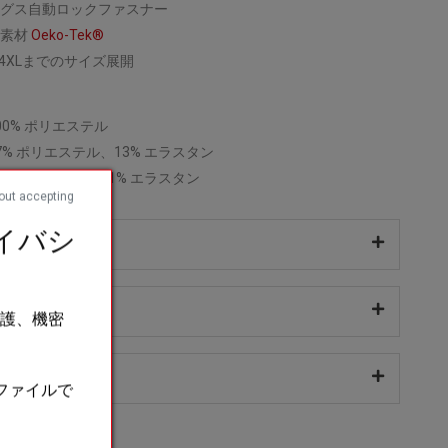
グス自動ロックファスナー
み素材
Oeko-Tek®
ら4XLまでのサイズ展開
100% ポリエステル
87% ポリエステル、13% エラスタン
79% ポリアミド、21% エラスタン
out accepting
イバシ
感とサイズ
保護、機密
イル
なファイルで