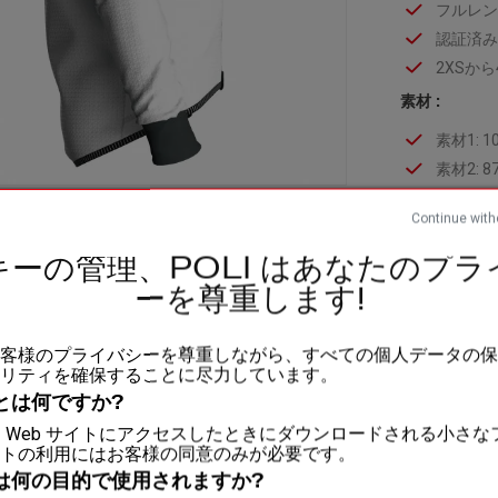
フルレン
認証済
2XSか
素材 :
素材1: 
素材2: 
素材3: 
Continue with
キーの管理、POLI はあなたのプラ
フィット
ーを尊重します!
洗浄
は、お客様のプライバシーを尊重しながら、すべての個人データの
リティを確保することに尽力しています。
とは何ですか?
添付ファ
e は、Web サイトにアクセスしたときにダウンロードされる小さ
トの利用にはお客様の同意のみが必要です。
は何の目的で使用されますか?