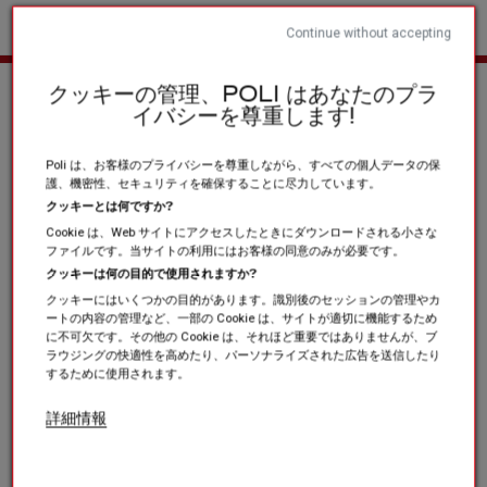
Continue without accepting
ホーム
スポーツクラブと協会
その他の製品
Les collections
クッキーの管理、POLI はあなたのプラ
イバシーを尊重します!
Poli は、お客様のプライバシーを尊重しながら、すべての個人データの保
護、機密性、セキュリティを確保することに尽力しています。
クッキーとは何ですか?
Cookie は、Web サイトにアクセスしたときにダウンロードされる小さな
ファイルです。当サイトの利用にはお客様の同意のみが必要です。
クッキーは何の目的で使用されますか?
クッキーにはいくつかの目的があります。識別後のセッションの管理やカ
ートの内容の管理など、一部の Cookie は、サイトが適切に機能するため
に不可欠です。その他の Cookie は、それほど重要ではありませんが、ブ
ラウジングの快適性を高めたり、パーソナライズされた広告を送信したり
するために使用されます。
詳細情報