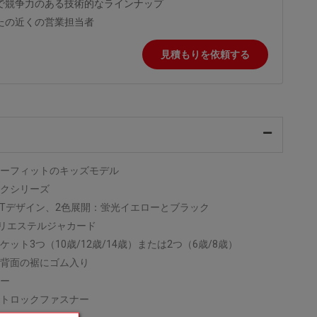
で競争力のある技術的なラインナップ
たの近くの営業担当者
見積もりを依頼する
ーフィットのキッズモデル
クシリーズ
RIFTデザイン、2色展開：蛍光イエローとブラック
ポリエステルジャカード
ケット3つ（10歳/12歳/14歳）または2つ（6歳/8歳）
背面の裾にゴム入り
ー
トロックファスナー