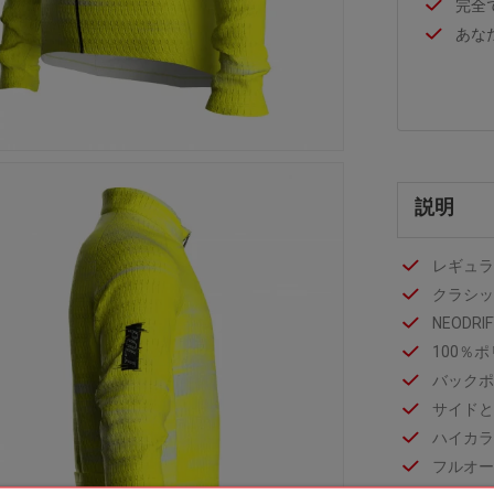
完全
あな
説明
レギュラ
クラシッ
NEOD
100％
バックポ
サイドと
ハイカラ
フルオー