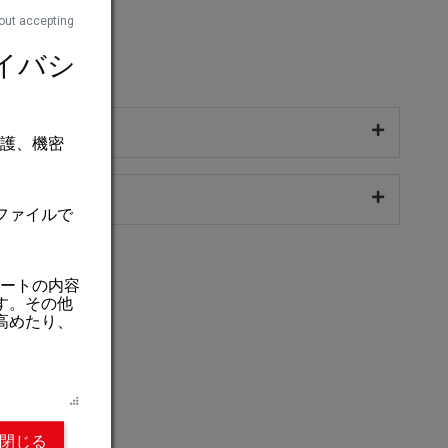
ex®
認証素材
out accepting
イバシ
ポリエステル100%
感とサイズ
保護、機密
なファイルで
ートの内容
です。その他
を高めたり、
閉じる