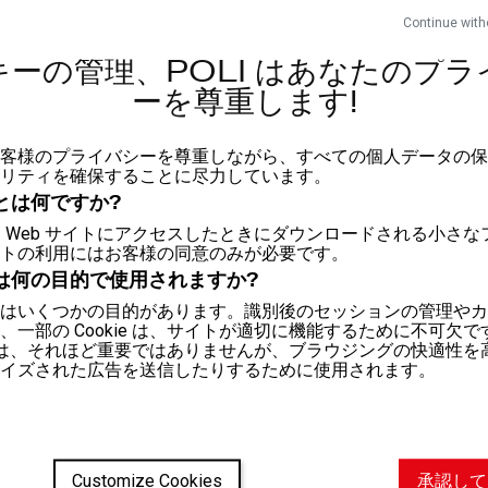
Oeko-T
Continue with
組成：
キーの管理、POLI はあなたのプラ
素材1：
ーを尊重します!
フィット
は、お客様のプライバシーを尊重しながら、すべての個人データの
リティを確保することに尽力しています。
とは何ですか?
洗浄
e は、Web サイトにアクセスしたときにダウンロードされる小さ
トの利用にはお客様の同意のみが必要です。
は何の目的で使用されますか?
はいくつかの目的があります。識別後のセッションの管理やカ
、一部の Cookie は、サイトが適切に機能するために不可欠
kie は、それほど重要ではありませんが、ブラウジングの快適性
イズされた広告を送信したりするために使用されます。
Customize Cookies
承認して