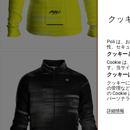
クッ
Poli 
性、セキュ
クッキー
Cooki
す。当サイ
クッキー
クッキーに
の管理など
の Coo
パーソナラ
詳細情報