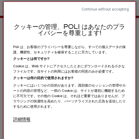
Continue without accepting
ホーム
スポーツクラブと協会
その他の製品
Les collections
クッキーの管理、POLI はあなたのプラ
イバシーを尊重します!
Poli は、お客様のプライバシーを尊重しながら、すべての個人データの保
護、機密性、セキュリティを確保することに尽力しています。
クッキーとは何ですか?
Cookie は、Web サイトにアクセスしたときにダウンロードされる小さな
ファイルです。当サイトの利用にはお客様の同意のみが必要です。
クッキーは何の目的で使用されますか?
クッキーにはいくつかの目的があります。識別後のセッションの管理やカ
ートの内容の管理など、一部の Cookie は、サイトが適切に機能するため
に不可欠です。その他の Cookie は、それほど重要ではありませんが、ブ
ラウジングの快適性を高めたり、パーソナライズされた広告を送信したり
するために使用されます。
詳細情報