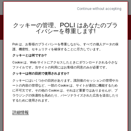
Continue without accepting
スポーツクラブと協会
クッキーの管理、POLI はあなたのプラ
イバシーを尊重します!
Maillot, débardeur triathlon personnalisé
Poli は、お客様のプライバシーを尊重しながら、すべての個人データの保
ホーム
Customisable wear Collection
トライアスロン
Maillot,
護、機密性、セキュリティを確保することに尽力しています。
débardeur triathlon personnalisé
クッキーとは何ですか?
Cookie は、Web サイトにアクセスしたときにダウンロードされる小さな
ファイルです。当サイトの利用にはお客様の同意のみが必要です。
クッキーは何の目的で使用されますか?
クッキーにはいくつかの目的があります。識別後のセッションの管理やカ
ートの内容の管理など、一部の Cookie は、サイトが適切に機能するため
に不可欠です。その他の Cookie は、それほど重要ではありませんが、ブ
ラウジングの快適性を高めたり、パーソナライズされた広告を送信したり
カテゴリ
するために使用されます。
詳細情報