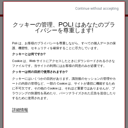
Continue without accepting
ホーム
スポーツクラブと協会
ランニング / トレイル / 陸上競技
クッキーの管理、POLI はあなたのプラ
イバシーを尊重します!
Poli は、お客様のプライバシーを尊重しながら、すべての個人データの保
護、機密性、セキュリティを確保することに尽力しています。
クッキーとは何ですか?
Cookie は、Web サイトにアクセスしたときにダウンロードされる小さな
ファイルです。当サイトの利用にはお客様の同意のみが必要です。
クッキーは何の目的で使用されますか?
クッキーにはいくつかの目的があります。識別後のセッションの管理やカ
ートの内容の管理など、一部の Cookie は、サイトが適切に機能するため
に不可欠です。その他の Cookie は、それほど重要ではありませんが、ブ
ラウジングの快適性を高めたり、パーソナライズされた広告を送信したり
するために使用されます。
詳細情報