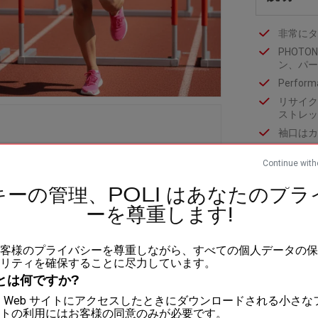
非常にタ
PHOT
ン、パー
Perfo
リサイク
ストレッ
袖口はカ
裾はカッ
Continue with
ネックラ
認証素
キーの管理、POLI はあなたのプラ
組成：
ーを尊重します!
素材1：
は、お客様のプライバシーを尊重しながら、すべての個人データの
リティを確保することに尽力しています。
とは何ですか?
フィット
e は、Web サイトにアクセスしたときにダウンロードされる小さ
トの利用にはお客様の同意のみが必要です。