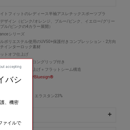
イトフィットのレディース半袖アスレチックスポーツブラ
ONデザイン（ピンク/オレンジ、ブルー/ピンク、イエロー/グリー
プル/ピンクの4カラー展開）
rmanceシリーズ
ルポリエステル使用のUV50+保護付きコンプレッション・2方向
チインターロック素材
ットオフ仕上げ
トオフ＋内側シリコングリップ付き
out accepting
インバインダー仕上げ＋フラットシーム構造
材
Oeko-Tex®
および
Bluesign®
イバシ
ポリエステル77%、エラスタン23%
保護、機密
感とサイズ
なファイルで