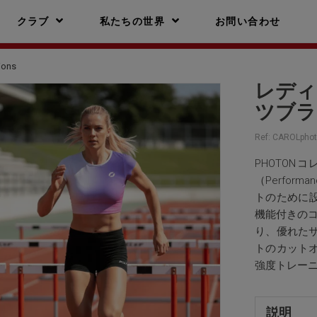
クラブ
私たちの世界
お問い合わせ
ions
レディ
ツブラ 
Ref:
CAROLphot
PHOTO
（Perfo
トのために設
機能付きの
り、優れた
トのカット
強度トレー
説明